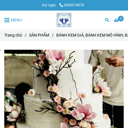
Gọi ngay
0905018078
0
MENU
Trang chủ
/
SẢN PHẨM
/
BÁNH KEM GIẢ, BÁNH KEM MÔ HÌNH, 