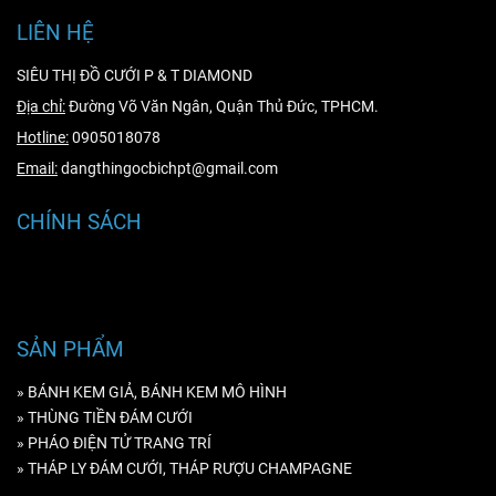
LIÊN HỆ
SIÊU THỊ ĐỒ CƯỚI P & T DIAMOND
Địa chỉ:
Đường Võ Văn Ngân, Quận Thủ Đức, TPHCM.
Hotline:
0905018078
Email:
dangthingocbichpt@gmail.com
CHÍNH SÁCH
Hướng dẫn mua hàng
Hướng dẫn thanh toán
SẢN PHẨM
» BÁNH KEM GIẢ, BÁNH KEM MÔ HÌNH
» THÙNG TIỀN ĐÁM CƯỚI
» PHÁO ĐIỆN TỬ TRANG TRÍ
» THÁP LY ĐÁM CƯỚI, THÁP RƯỢU CHAMPAGNE