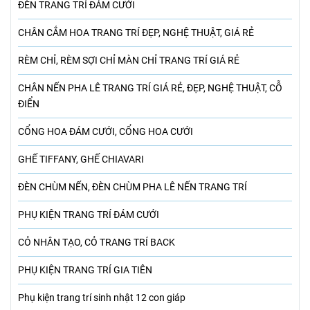
ĐÈN TRANG TRÍ ĐÁM CƯỚI
CHÂN CẮM HOA TRANG TRÍ ĐẸP, NGHỆ THUẬT, GIÁ RẺ
RÈM CHỈ, RÈM SỢI CHỈ MÀN CHỈ TRANG TRÍ GIÁ RẺ
CHÂN NẾN PHA LÊ TRANG TRÍ GIÁ RẺ, ĐẸP, NGHỆ THUẬT, CỖ
ĐIỂN
CỔNG HOA ĐÁM CƯỚI, CỔNG HOA CƯỚI
GHẾ TIFFANY, GHẾ CHIAVARI
ĐÈN CHÙM NẾN, ĐÈN CHÙM PHA LÊ NẾN TRANG TRÍ
PHỤ KIỆN TRANG TRÍ ĐÁM CƯỚI
CỎ NHÂN TẠO, CỎ TRANG TRÍ BACK
PHỤ KIỆN TRANG TRÍ GIA TIÊN
Phụ kiện trang trí sinh nhật 12 con giáp