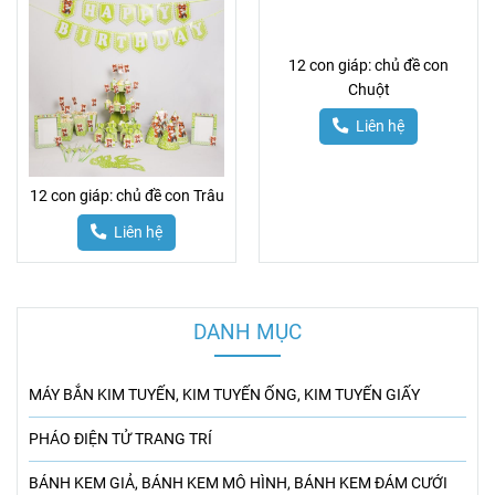
12 con giáp: chủ đề con
Chuột
Liên hệ
12 con giáp: chủ đề con Trâu
Liên hệ
DANH MỤC
MÁY BẮN KIM TUYẾN, KIM TUYẾN ỐNG, KIM TUYẾN GIẤY
PHÁO ĐIỆN TỬ TRANG TRÍ
BÁNH KEM GIẢ, BÁNH KEM MÔ HÌNH, BÁNH KEM ĐÁM CƯỚI