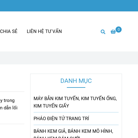
0
CHIA SẺ
LIÊN HỆ TƯ VẤN
DANH MỤC
MÁY BẮN KIM TUYẾN, KIM TUYẾN ỐNG,
y trong
KIM TUYẾN GIẤY
èn dẫn lối
PHÁO ĐIỆN TỬ TRANG TRÍ
BÁNH KEM GIẢ, BÁNH KEM MÔ HÌNH,