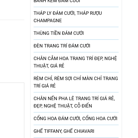
BÁNH KEM ĐÁM CƯỚI
THÁP LY ĐÁM CƯỚI, THÁP RƯỢU
CHAMPAGNE
THÙNG TIỀN ĐÁM CƯỚI
ĐÈN TRANG TRÍ ĐÁM CƯỚI
CHÂN CẮM HOA TRANG TRÍ ĐẸP, NGHỆ
THUẬT, GIÁ RẺ
RÈM CHỈ, RÈM SỢI CHỈ MÀN CHỈ TRANG
TRÍ GIÁ RẺ
CHÂN NẾN PHA LÊ TRANG TRÍ GIÁ RẺ,
ĐẸP, NGHỆ THUẬT, CỖ ĐIỂN
CỔNG HOA ĐÁM CƯỚI, CỔNG HOA CƯỚI
GHẾ TIFFANY, GHẾ CHIAVARI