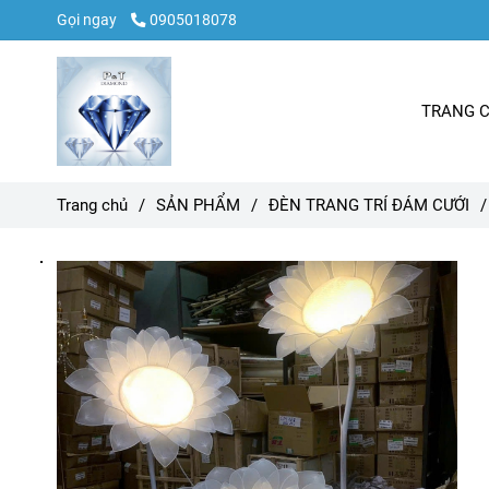
Gọi ngay
0905018078
TRANG 
Trang chủ
/
SẢN PHẨM
/
ĐÈN TRANG TRÍ ĐÁM CƯỚI
/