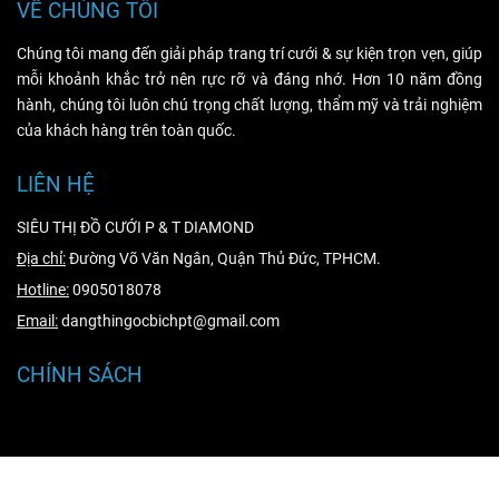
VỀ CHÚNG TÔI
Chúng tôi mang đến giải pháp trang trí cưới & sự kiện trọn vẹn, giúp
mỗi khoảnh khắc trở nên rực rỡ và đáng nhớ. Hơn 10 năm đồng
hành, chúng tôi luôn chú trọng chất lượng, thẩm mỹ và trải nghiệm
của khách hàng trên toàn quốc.
LIÊN HỆ
SIÊU THỊ ĐỒ CƯỚI P & T DIAMOND
Địa chỉ:
Đường Võ Văn Ngân, Quận Thủ Đức, TPHCM.
Hotline:
0905018078
Email:
dangthingocbichpt@gmail.com
CHÍNH SÁCH
Hướng dẫn mua hàng
Hướng dẫn thanh toán