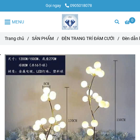
Gọi ngay
0905018078
0
MENU
Trang chủ
/
SẢN PHẨM
/
ĐÈN TRANG TRÍ ĐÁM CƯỚI
/
Đèn dẫn 