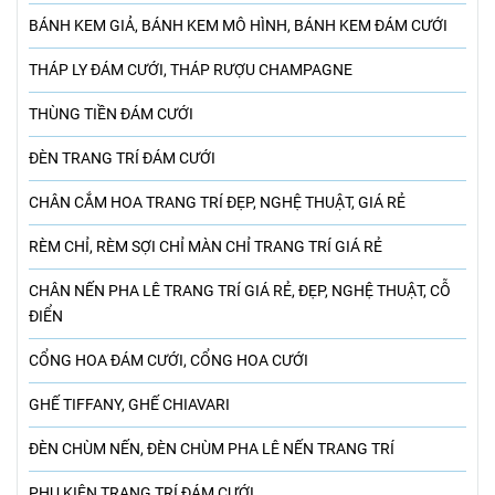
BÁNH KEM GIẢ, BÁNH KEM MÔ HÌNH, BÁNH KEM ĐÁM CƯỚI
THÁP LY ĐÁM CƯỚI, THÁP RƯỢU CHAMPAGNE
THÙNG TIỀN ĐÁM CƯỚI
ĐÈN TRANG TRÍ ĐÁM CƯỚI
CHÂN CẮM HOA TRANG TRÍ ĐẸP, NGHỆ THUẬT, GIÁ RẺ
RÈM CHỈ, RÈM SỢI CHỈ MÀN CHỈ TRANG TRÍ GIÁ RẺ
CHÂN NẾN PHA LÊ TRANG TRÍ GIÁ RẺ, ĐẸP, NGHỆ THUẬT, CỖ
ĐIỂN
CỔNG HOA ĐÁM CƯỚI, CỔNG HOA CƯỚI
GHẾ TIFFANY, GHẾ CHIAVARI
ĐÈN CHÙM NẾN, ĐÈN CHÙM PHA LÊ NẾN TRANG TRÍ
PHỤ KIỆN TRANG TRÍ ĐÁM CƯỚI