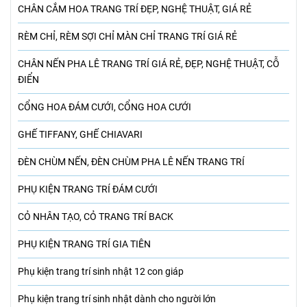
CHÂN CẮM HOA TRANG TRÍ ĐẸP, NGHỆ THUẬT, GIÁ RẺ
RÈM CHỈ, RÈM SỢI CHỈ MÀN CHỈ TRANG TRÍ GIÁ RẺ
CHÂN NẾN PHA LÊ TRANG TRÍ GIÁ RẺ, ĐẸP, NGHỆ THUẬT, CỖ
ĐIỂN
CỔNG HOA ĐÁM CƯỚI, CỔNG HOA CƯỚI
GHẾ TIFFANY, GHẾ CHIAVARI
ĐÈN CHÙM NẾN, ĐÈN CHÙM PHA LÊ NẾN TRANG TRÍ
PHỤ KIỆN TRANG TRÍ ĐÁM CƯỚI
CỎ NHÂN TẠO, CỎ TRANG TRÍ BACK
PHỤ KIỆN TRANG TRÍ GIA TIÊN
Phụ kiện trang trí sinh nhật 12 con giáp
Phụ kiện trang trí sinh nhật dành cho người lớn