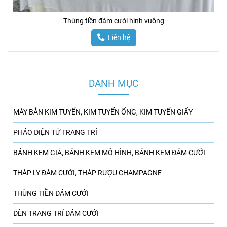
Thùng tiền đám cưới hình vuông
Liên hệ
DANH MỤC
MÁY BẮN KIM TUYẾN, KIM TUYẾN ỐNG, KIM TUYẾN GIẤY
PHÁO ĐIỆN TỬ TRANG TRÍ
BÁNH KEM GIẢ, BÁNH KEM MÔ HÌNH, BÁNH KEM ĐÁM CƯỚI
THÁP LY ĐÁM CƯỚI, THÁP RƯỢU CHAMPAGNE
THÙNG TIỀN ĐÁM CƯỚI
ĐÈN TRANG TRÍ ĐÁM CƯỚI