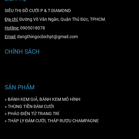
SIÊU THỊ ĐỒ CƯỚI P & T DIAMOND
Địa chỉ:
Đường Võ Văn Ngân, Quận Thủ Đức, TPHCM.
Hotline:
0905018078
Email:
dangthingocbichpt@gmail.com
CHÍNH SÁCH
Hướng dẫn mua hàng
Hướng dẫn thanh toán
SẢN PHẨM
» BÁNH KEM GIẢ, BÁNH KEM MÔ HÌNH
» THÙNG TIỀN ĐÁM CƯỚI
» PHÁO ĐIỆN TỬ TRANG TRÍ
» THÁP LY ĐÁM CƯỚI, THÁP RƯỢU CHAMPAGNE