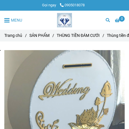
Gọi ngay
0905018078
0
MENU
Trang chủ
/
SẢN PHẨM
/
THÙNG TIỀN ĐÁM CƯỚI
/
Thùng tiền đ